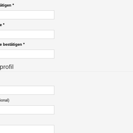
ätigen
*
e
*
e bestätigen
*
rofil
ional)