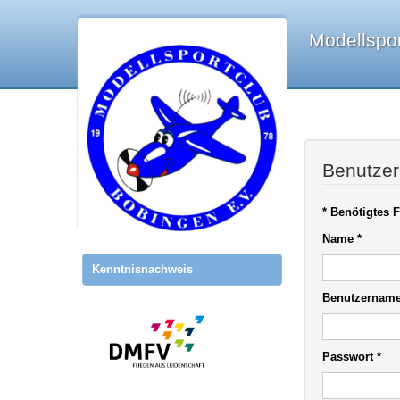
Modellspor
Benutzer
*
Benötigtes F
Name
*
Kenntnisnachweis
Benutzernam
Passwort
*