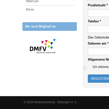
WebCam
Postleitzahl
*
Börse
Telefon
*
Wir sind Mitglied im
Das Geburtsda
Geboren am
*
Allgemeine N
Ich stimme
REGISTRI
© 2026 Modellsportclub - Bobingen e. V.