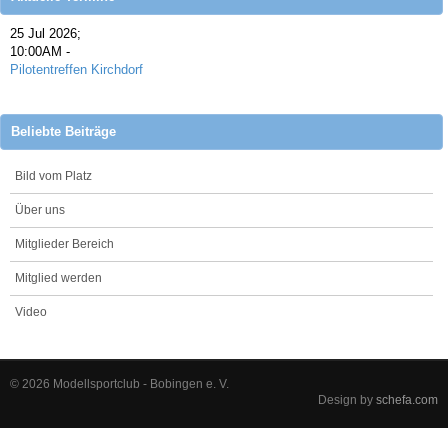
25 Jul 2026
;
10:00AM
-
Pilotentreffen Kirchdorf
Beliebte Beiträge
Bild vom Platz
Über uns
Mitglieder Bereich
Mitglied werden
Video
© 2026 Modellsportclub - Bobingen e. V.
Design by
schefa.com