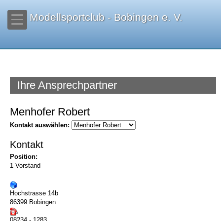
Modellsportclub - Bobingen e. V.
Ihre Ansprechpartner
Menhofer Robert
Kontakt auswählen:
Kontakt
Position:
1 Vorstand
Hochstrasse 14b
86399 Bobingen
08234 - 1283